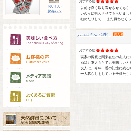
おすすめ度
おいしい
以前は良く取り寄せさせてもら
保存パン
い久々に購入させてもらいまし
勧めたりして…..また買わなく
yunamiさん（1件）
購入者
おすすめ度
実家の両親と関東在住の友人に
両親も友人もとても美味しいと
友人は、今年一番の記憶に残る
一人暮らしをしている子供たち