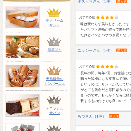
ボスっちさん（1件）
購入者
おすすめ度
生クリーム
味は変わらず美味しかったです
サンド
ただヤマト運輸が持って来た時点
たけどパンがパサつき硬くなっ
健康ぱん
ニッシーさん（1件）
購入者
おすすめ度
長年の間、毎年2回、お世話に
贈った皆様にも大変喜んで頂い
天然酵母の
カンパーニュ
というのは、サンドが入ってい
がとても残念だと毎回思うので
まうのです。せっかくならば綺
載するものだけでも良いので、
デニッシュ
食パン
ちづさん（1件）
購入者