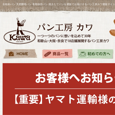
全粒粉パン 天然酵母パン 長期保存パン 焼きたてパンを通販でお届けするパン工房カワ通販サイ