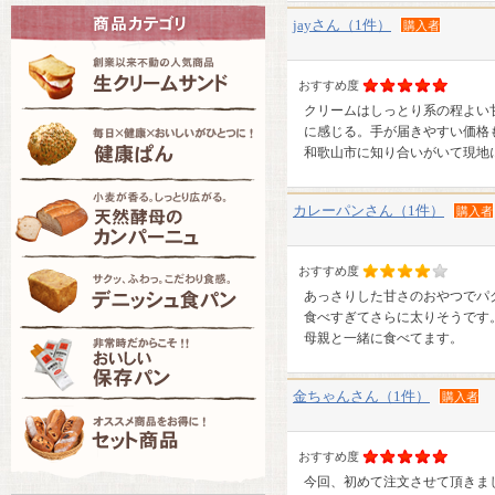
jayさん（1件）
購入者
おすすめ度
クリームはしっとり系の程よい
に感じる。手が届きやすい価格
和歌山市に知り合いがいて現地
カレーパンさん（1件）
購入者
おすすめ度
あっさりした甘さのおやつでパ
食べすぎてさらに太りそうです
母親と一緒に食べてます。
金ちゃんさん（1件）
購入者
おすすめ度
今回、初めて注文させて頂きました&