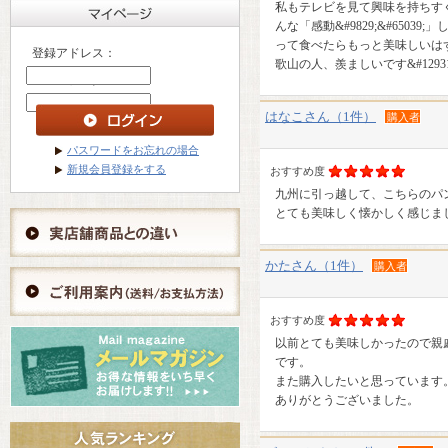
私もテレビを見て興味を持ちすぐ
んな「感動&#9829;&#65
って食べたらもっと美味しいは
登録アドレス：
歌山の人、羨ましいです&#12931
パスワード ：
はなこさん（1件）
購入者
パスワードをお忘れの場合
新規会員登録をする
おすすめ度
九州に引っ越して、こちらのパ
とても美味しく懐かしく感じま
かたさん（1件）
購入者
おすすめ度
以前とても美味しかったので親
です。
また購入したいと思っています
ありがとうございました。