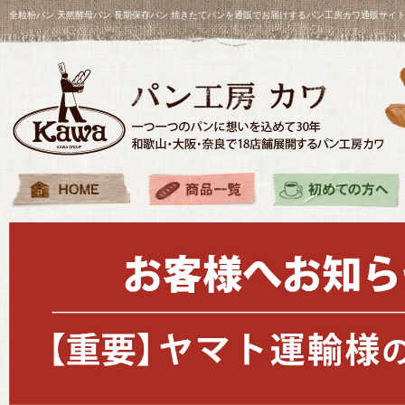
全粒粉パン 天然酵母パン 長期保存パン 焼きたてパンを通販でお届けするパン工房カワ通販サイ