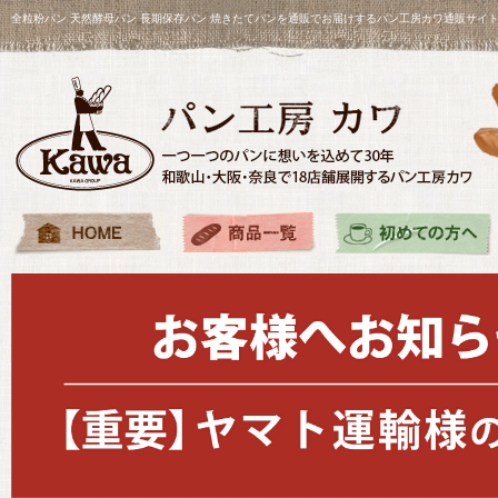
全粒粉パン 天然酵母パン 長期保存パン 焼きたてパンを通販でお届けするパン工房カワ通販サイ