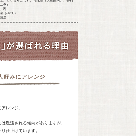
麦、とうもろこし）、乳化剤（大豆由来）、香料
ニラ）
、乳
凍（-18℃）
発送
人好みにアレンジ
にアレンジ。
のは敬遠される傾向がありますが、
わり仕上げています。