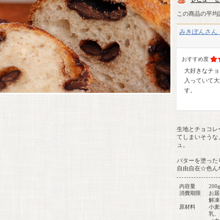
この商品の平均
みきぽんさん
おすすめ度
大好きなチョ
入っていて大
す。
生地とチョコレ
てしまいそうな
ュ。
バターを塗った
自由自在☆色ん
内容量
200
消費期限
お届
解凍
原材料
小麦
乳、