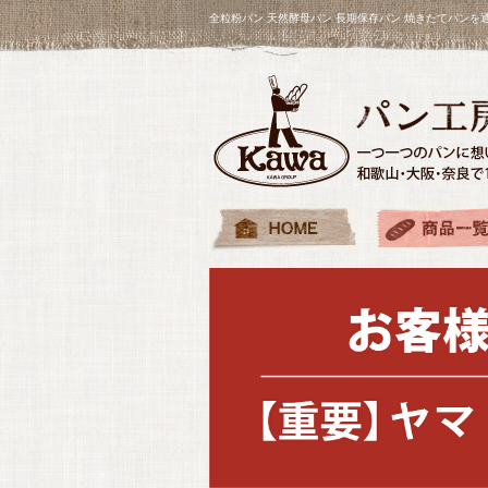
全粒粉パン 天然酵母パン 長期保存パン 焼きたてパン