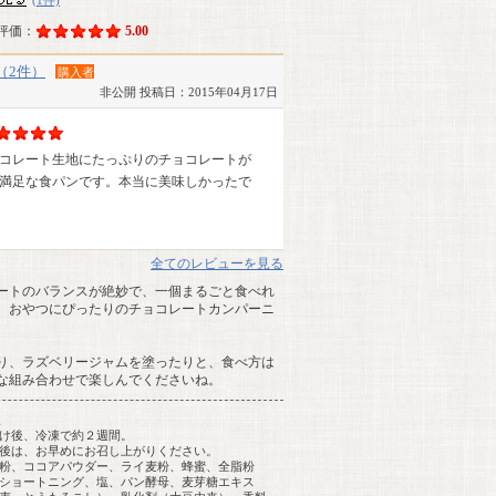
評価：
5.00
（2件）
購入者
非公開
投稿日：2015年04月17日
コレート生地にたっぷりのチョコレートが
満足な食パンです。本当に美味しかったで
全てのレビューを見る
ートのバランスが絶妙で、一個まるごと食べれ
、おやつにぴったりのチョコレートカンパーニ
り、ラズベリージャムを塗ったりと、食べ方は
な組み合わせで楽しんでくださいね。
g
け後、冷凍で約２週間。
後は、お早めにお召し上がりください。
粉、ココアパウダー、ライ麦粉、蜂蜜、全脂粉
ショートニング、塩、パン酵母、麦芽糖エキス