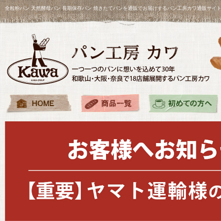
全粒粉パン 天然酵母パン 長期保存パン 焼きたてパンを通販でお届けするパン工房カワ通販サイ