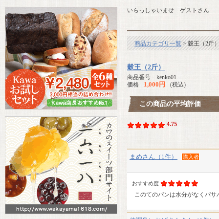
いらっしゃいませ ゲストさん
商品カテゴリ一覧
> 穀王（2斤
穀王（2斤）
商品番号 kenko01
1,000円
価格
(税込)
この商品の平均評価
4.75
まめさん（1件）
購入者
おすすめ度
このてのパンは水分がなくパサ