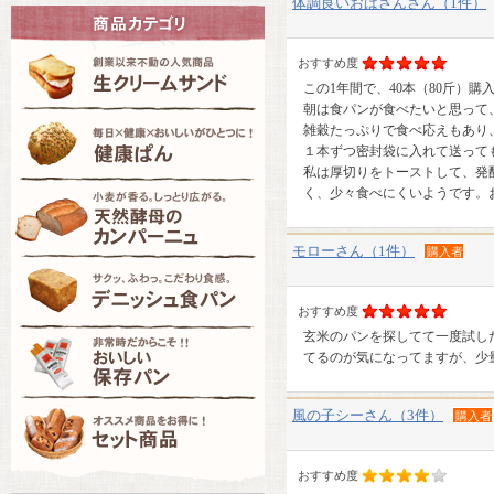
体調良いおばさんさん（1件）
おすすめ度
この1年間で、40本（80斤）購
朝は食パンが食べたいと思って
雑穀たっぷりで食べ応えもあり
１本ずつ密封袋に入れて送って
私は厚切りをトーストして、発
く、少々食べにくいようです。
モローさん（1件）
購入者
おすすめ度
玄米のパンを探してて一度試し
てるのが気になってますが、少
風の子シーさん（3件）
購入者
おすすめ度