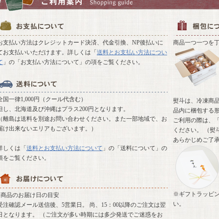
お支払い方法はクレジットカード決済、代金引換、NP後払いに
商品一つ一つを
てお支払いいただけます。詳しくは「
送料とお支払い方法につい
て
」の「お支払い方法について」の項をご覧ください。
全国一律1,000円（クール代含む）
熨斗は、冷凍商
但し、北海道及び沖縄はプラス200円となります。
品内に梱包する
（離島は送料を別途お問い合わせください。また一部地域で、お
ご利用の際は、「
届け出来ないエリアもございます。）
ください。 （熨
あらかじめご了
詳しくは「
送料とお支払い方法について
」の「送料について」の
項をご覧ください。
※ギフトラッピ
●商品のお届け日の目安
い。
受注確認メール送信後、5営業日。 尚、15：00以降のご注文は翌
日となります。 （ご注文が多い時期には多少発送でご迷惑をお