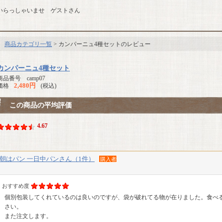
いらっしゃいませ ゲストさん
商品カテゴリ一覧
> カンパーニュ4種セットのレビュー
カンパーニュ4種セット
商品番号 camp07
2,480円
価格
(税込)
この商品の平均評価
4.67
朝はパン 一日中パンさん（1件）
購入者
おすすめ度
個別包装してくれているのは良いのですが、袋が破れてる物が在りました。食べ
さい。
また注文します。