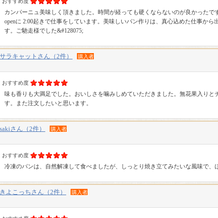
おすすめ度
カンパーニュ美味しく頂きました。時間が経っても硬くならないのが良かったです。
openに 2:00起きで仕事をしています。美味しいパン作りは、真心込めた仕事
す。ご馳走様でした&#128075;
サラキャットさん（2件）
購入者
おすすめ度
味も香りも大満足でした。おいしさを噛みしめていただきました。無花果入りと
す。また注文したいと思います。
sakiさん（2件）
購入者
おすすめ度
冷凍のパンは、自然解凍して食べましたが、しっとり焼き立てみたいな風味で、
きよこっちさん（2件）
購入者