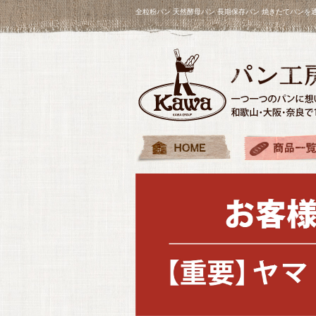
全粒粉パン 天然酵母パン 長期保存パン 焼きたてパン