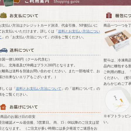
お支払い方法はクレジットカード決済、代金引換、NP後払いに
商品一つ一つを
てお支払いいただけます。詳しくは「
送料とお支払い方法につい
て
」の「お支払い方法について」の項をご覧ください。
全国一律1,000円（クール代含む）
熨斗は、冷凍商
但し、北海道及び沖縄はプラス200円となります。
品内に梱包する
（離島は送料を別途お問い合わせください。また一部地域で、お
ご利用の際は、「
届け出来ないエリアもございます。）
ください。 （熨
あらかじめご了
詳しくは「
送料とお支払い方法について
」の「送料について」の
項をご覧ください。
※ギフトラッピ
●商品のお届け日の目安
い。
受注確認メール送信後、5営業日。 尚、15：00以降のご注文は翌
日となります。 （ご注文が多い時期には多少発送でご迷惑をお