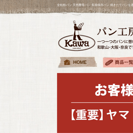
全粒粉パン 天然酵母パン 長期保存パン 焼きたてパン