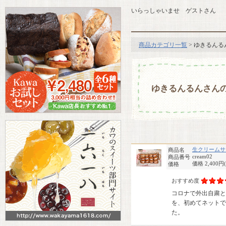
いらっしゃいませ ゲストさん
商品カテゴリ一覧
> ゆきるん
ゆきるんるんさん
生クリームサ
商品名
cream02
商品番号
価格 2,400円
価格
おすすめ度
コロナで外出自粛と
を、初めてネットで
た。