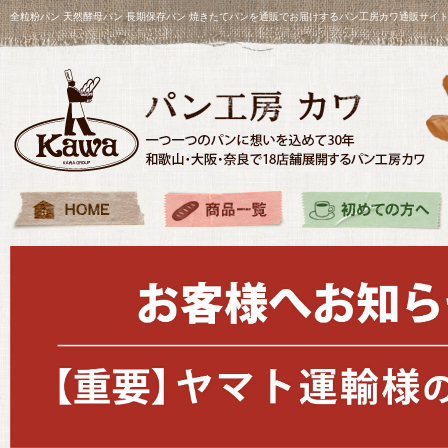
全粒粉パン 天然酵母パン 長期保存パン 焼きたてパンを通販でお届けするパン工房カワ通販サイ