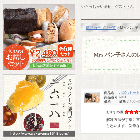
いらっしゃいませ ゲストさん
商品カテゴリ一覧
> Mrs.パ
Mrs.パン子さんの
お試しセット
商品名
set01
商品番号
価格 2,480円
価格
おすすめ度
解凍方法が丁寧に書
と思います。新作な