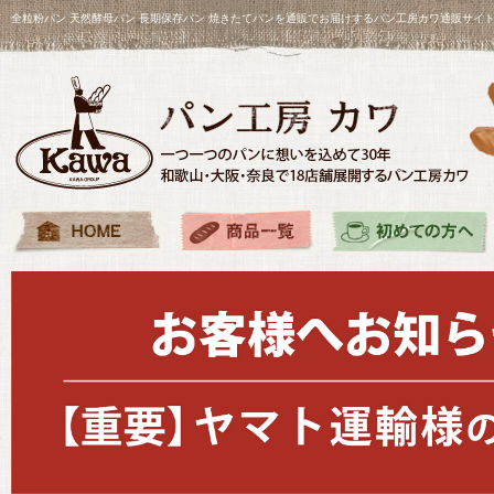
全粒粉パン 天然酵母パン 長期保存パン 焼きたてパンを通販でお届けするパン工房カワ通販サイ