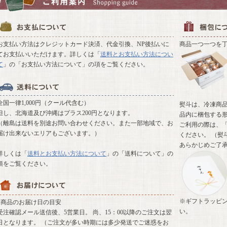
お支払い方法はクレジットカード決済、代金引換、NP後払いに
商品一つ一つを
てお支払いいただけます。詳しくは「
送料とお支払い方法につい
て
」の「お支払い方法について」の項をご覧ください。
全国一律1,000円（クール代含む）
熨斗は、冷凍商
但し、北海道及び沖縄はプラス200円となります。
品内に梱包する
（離島は送料を別途お問い合わせください。また一部地域で、お
ご利用の際は、「
届け出来ないエリアもございます。）
ください。 （熨
あらかじめご了
詳しくは「
送料とお支払い方法について
」の「送料について」の
項をご覧ください。
※ギフトラッピ
●商品のお届け日の目安
い。
受注確認メール送信後、5営業日。 尚、15：00以降のご注文は翌
日となります。 （ご注文が多い時期には多少発送でご迷惑をお