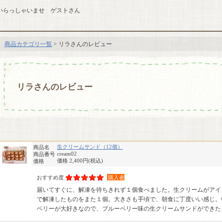
いらっしゃいませ ゲストさん
商品カテゴリ一覧
> リラさんのレビュー
リラさんのレビュー
生クリームサンド（12個）
商品名
cream02
商品番号
価格 2,400円
(税込)
価格
おすすめ度
購入者
届いてすぐに、解凍を待ちきれず１個食べました。生クリームがアイ
で解凍したものをまた１個。大きさも手頃で、朝食に丁度いい感じ。
ベリーが大好きなので、ブルーベリー味の生クリームサンドができた