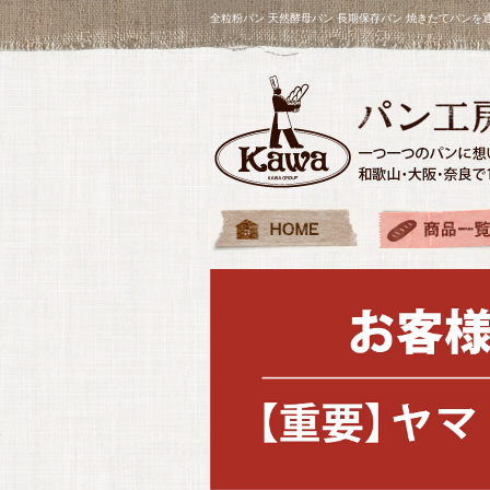
全粒粉パン 天然酵母パン 長期保存パン 焼きたてパン