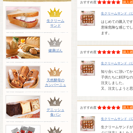
おすすめ度
購入者
生クリームサンド（1
生クリーム
はじめての購入です
サンド
意味危険な感じでし
ます。
健康ぱん
おすすめ度
購入者
生クリームサンド（1
知り合いに頂いてか
子供たちに好評なの
天然酵母の
注文しました。
カンパーニュ
又、注文しようと思
おすすめ度
購入者
デニッシュ
食パン
生クリームサンド（1
生クリームサンドが
ぐに注文しました！