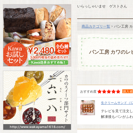
いらっしゃいませ ゲストさん
商品カテゴリ一覧
> パン工房 
パン工房 カワのレ
おすすめ度
購入者
生クリームサンド（1
テレビを見て注文し
解凍後もパンがふわ