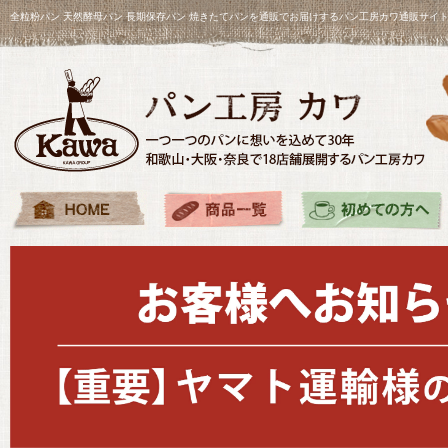
全粒粉パン 天然酵母パン 長期保存パン 焼きたてパンを通販でお届けするパン工房カワ通販サイ