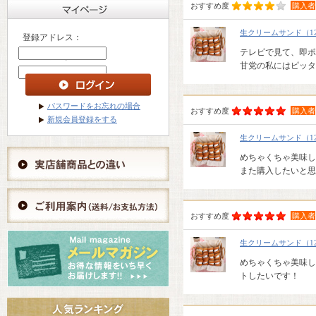
おすすめ度
購入者
生クリームサンド（1
登録アドレス：
テレビで見て、即ポ
パスワード ：
甘党の私にはピッタ
パスワードをお忘れの場合
おすすめ度
購入者
新規会員登録をする
生クリームサンド（1
めちゃくちゃ美味し
また購入したいと思
おすすめ度
購入者
生クリームサンド（1
めちゃくちゃ美味し
トしたいです！