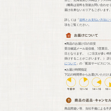
但し、北海道及び沖縄はプラス20
（離島は送料を別途お問い合わせ
届け出来ないエリアもございます
詳しくは「
送料とお支払い方法に
項をご覧ください。
●商品のお届け日の目安
受注確認メール送信後、5営業日。 
日となります。 （ご注文が多い時
掛けすることがございます。） 詳
について
」の「配送サービスにつ
●お届け時間指定
下記の時間帯からお選びいただけ
商品間違い等、当社不備による不