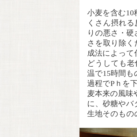
小麦を含む1
くさん摂れる
りの悪さ・硬
さを取り除く
成法によって
どうしても老
温で15時間
過程でPｈを
麦本来の風味
に、砂糖やバ
生地そのもの