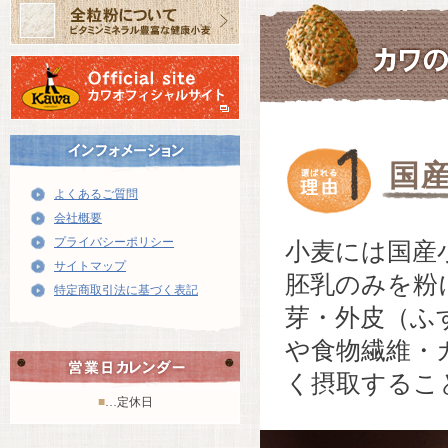
国
よくあるご質問
会社概要
プライバシーポリシー
小麦には国産
サイトマップ
胚乳のみを粉
特定商取引法に基づく表記
芽・外皮（ふ
や食物繊維・
く摂取するこ
■
…定休日