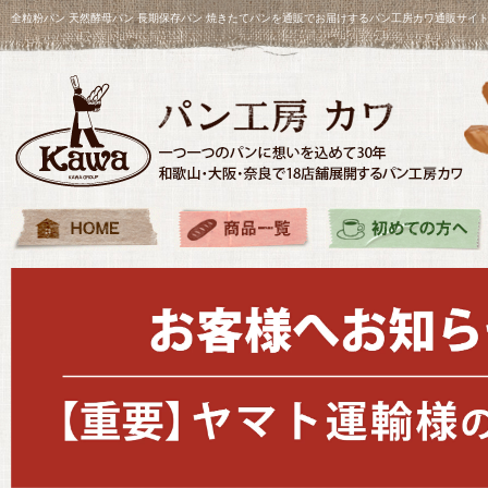
全粒粉パン 天然酵母パン 長期保存パン 焼きたてパンを通販でお届けするパン工房カワ通販サイ