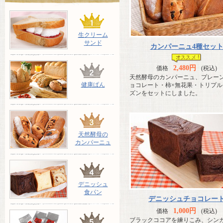
生クリーム
サンド
カンパーニュ4種セッ
2,480円
価格
(税込)
天然酵母のカンパーニュ、プレー
健康ぱん
ョコレート・柿×無花果・トリプル
ズンをセットにしました。
天然酵母の
カンパーニュ
デニッシュ
食パン
デニッシュチョコレー
1,000円
価格
(税込)
ブラックココアを練りこみ、シン