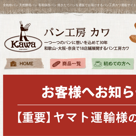
全粒粉パン 天然酵母パン 長期保存パン 焼きたてパンを通販でお届けするパン工房カワ通販サイ