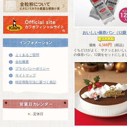
おいしい保存パン（12袋
4,560円
価格
(税込)
くちどけがよく、サクッとおいし
の保存パン。12袋をセットにしま
よくあるご質問
会社概要
プライバシーポリシー
サイトマップ
特定商取引法に基づく表記
■
…定休日