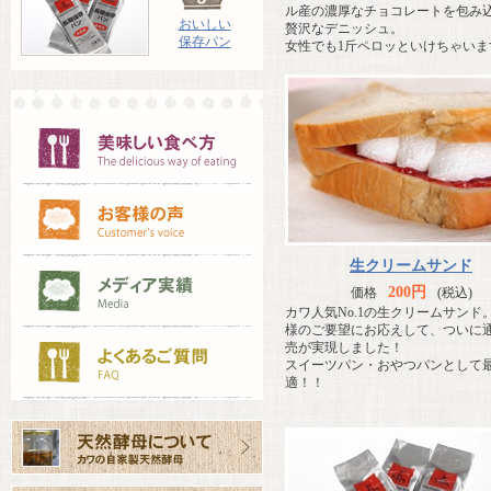
ル産の濃厚なチョコレートを包み
おいしい
贅沢なデニッシュ。
保存パン
女性でも1斤ペロッといけちゃいま
生クリームサンド
200円
価格
(税込)
カワ人気No.1の生クリームサンド
様のご要望にお応えして、ついに
売が実現しました！
スイーツパン・おやつパンとして
適！！