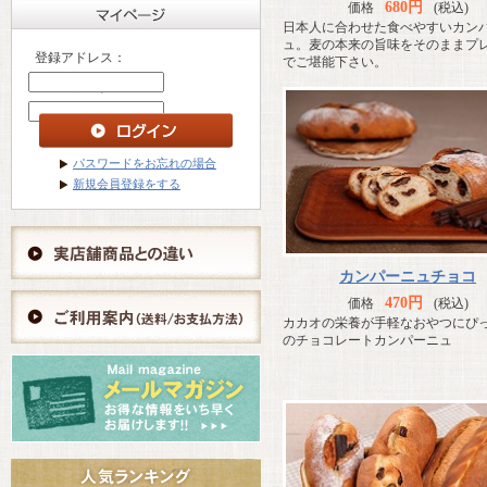
680円
価格
(税込)
日本人に合わせた食べやすいカン
ュ。麦の本来の旨味をそのままプ
登録アドレス：
でご堪能下さい。
パスワード ：
パスワードをお忘れの場合
新規会員登録をする
カンパーニュチョコ
470円
価格
(税込)
カカオの栄養が手軽なおやつにぴ
のチョコレートカンパーニュ